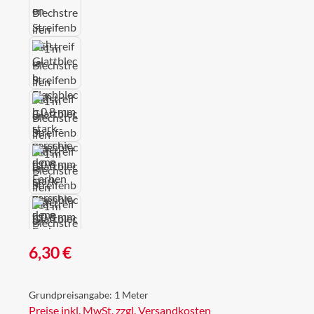
Regulärer Preis:
6,30 €
Grundpreisangabe:
1 Meter
Preise inkl. MwSt. zzgl. Versandkosten