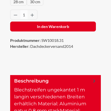
28 cm
30 cm
Produkt Anzahl: Gib den gewünschten Wert 
In den Warenkorb
Produktnummer:
SW10018.31
Hersteller:
Dachdeckerversand2014
Beschreibung
Blechstreifen ungekantet 1 m
langin verschiedenen Breiten
erhältlich Material: Aluminium
natur 0,8 mm starkMaterial:…