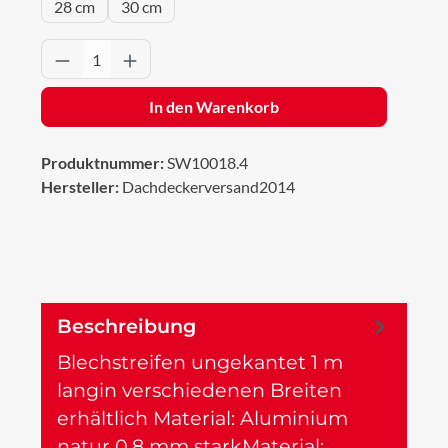
28 cm
30 cm
Produkt Anzahl: Gib den gewünschten Wert 
In den Warenkorb
Produktnummer:
SW10018.4
Hersteller:
Dachdeckerversand2014
Beschreibung
Blechstreifen ungekantet 1 m
langin verschiedenen Breiten
erhältlich Material: Aluminium
natur 0,8 mm starkMaterial:…