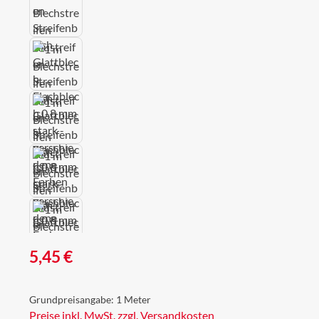
Regulärer Preis:
5,45 €
Grundpreisangabe:
1 Meter
Preise inkl. MwSt. zzgl. Versandkosten