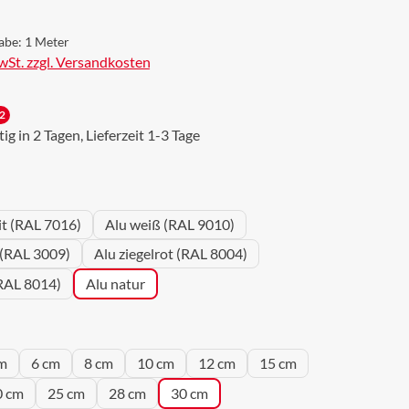
abe:
1 Meter
MwSt. zzgl. Versandkosten
2
g in 2 Tagen, Lieferzeit 1-3 Tage
wählen
it (RAL 7016)
Alu weiß (RAL 9010)
 (RAL 3009)
Alu ziegelrot (RAL 8004)
RAL 8014)
Alu natur
wählen
m
6 cm
8 cm
10 cm
12 cm
15 cm
0 cm
25 cm
28 cm
30 cm