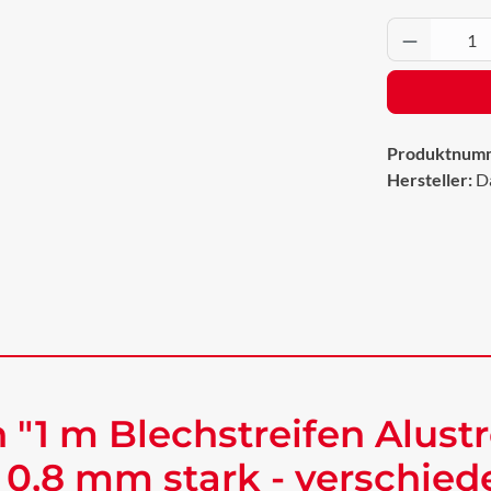
Produkt 
Produktnum
Hersteller:
D
"1 m Blechstreifen Alustr
 0,8 mm stark - verschie