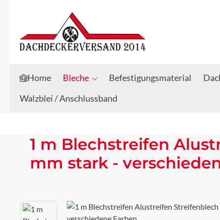
Zum Hauptinhalt springen
Zur Suche springen
Home
Bleche
Befestigungsmaterial
Dach
Walzblei / Anschlussband
1 m Blechstreifen Alust
mm stark - verschiede
Bildergalerie überspringen