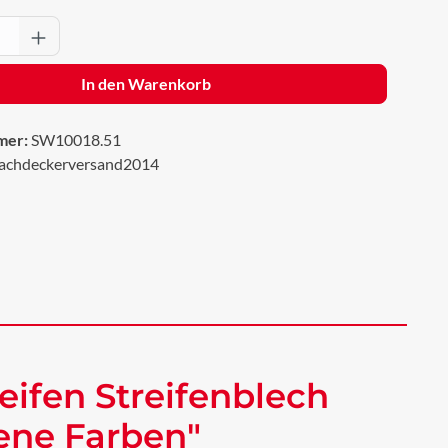
Anzahl: Gib den gewünschten Wert ein oder 
In den Warenkorb
mer:
SW10018.51
achdeckerversand2014
eifen Streifenblech
dene Farben"