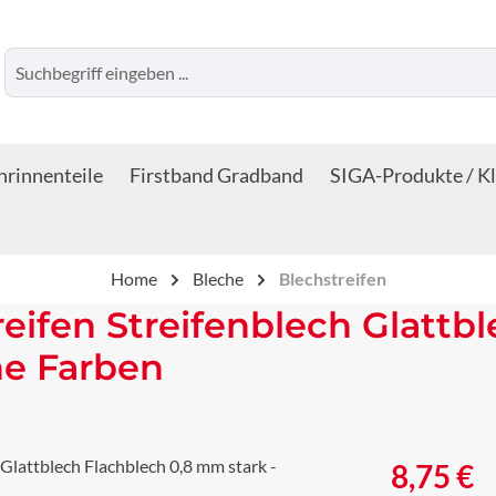
rinnenteile
Firstband Gradband
SIGA-Produkte / K
Home
Bleche
Blechstreifen
reifen Streifenblech Glattb
ne Farben
Regulärer Prei
8,75 €