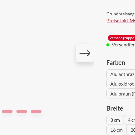
Grundpreisang
Preise inkl. 
Versandgruppe 
Versandferti
aus
Farben
Alu anthraz
Alu oxidrot
Alu braun (
aus
Breite
3 cm
4 c
16 cm
2