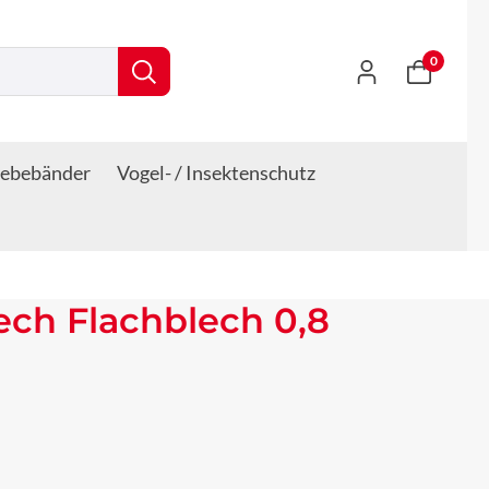
0
lebebänder
Vogel- / Insektenschutz
lech Flachblech 0,8
s: