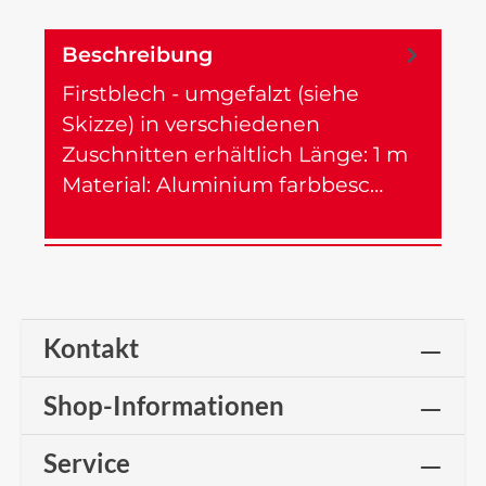
Beschreibung
Firstblech - umgefalzt (siehe
Skizze) in verschiedenen
Zuschnitten erhältlich Länge: 1 m
Material: Aluminium farbbesc…
Mehr
Kontakt
Shop-Informationen
Service