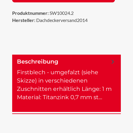
Produktnummer:
SW10024.2
Hersteller:
Dachdeckerversand2014
Beschreibung
Firstblech - umgefalzt (siehe
Skizze) in verschiedenen
Zuschnitten erhältlich Länge: 1 m
Material: Titanzink 0,7 mm st…
Mehr