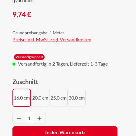
Regulärer Preis:
9,74 €
Grundpreisangabe:
1 Meter
Preise inkl. MwSt. zzgl. Versandkosten
Versandgruppe 3
Versandfertig in 2 Tagen, Lieferzeit 1-3 Tage
auswählen
Zuschnitt
16,0 cm
20,0 cm
25,0 cm
30,0 cm
Produkt Anzahl: Gib den gewünschten Wert 
In den Warenkorb