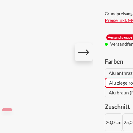
Grundpreisang
Preise inkl. 
Versandgruppe 
Versandferti
aus
Farben
Alu anthraz
Alu ziegelr
Alu braun (
a
Zuschnitt
20,0 cm
25,0