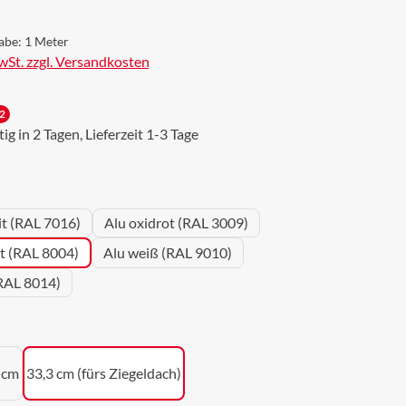
abe:
1 Meter
MwSt. zzgl. Versandkosten
2
g in 2 Tagen, Lieferzeit 1-3 Tage
wählen
it (RAL 7016)
Alu oxidrot (RAL 3009)
ot (RAL 8004)
Alu weiß (RAL 9010)
RAL 8014)
uswählen
 cm
33,3 cm (fürs Ziegeldach)