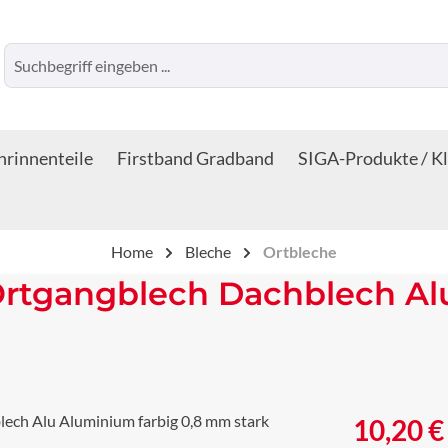
rinnenteile
Firstband Gradband
SIGA-Produkte / K
Home
Bleche
Ortbleche
Ortgangblech Dachblech Al
Regulärer Prei
10,20 €