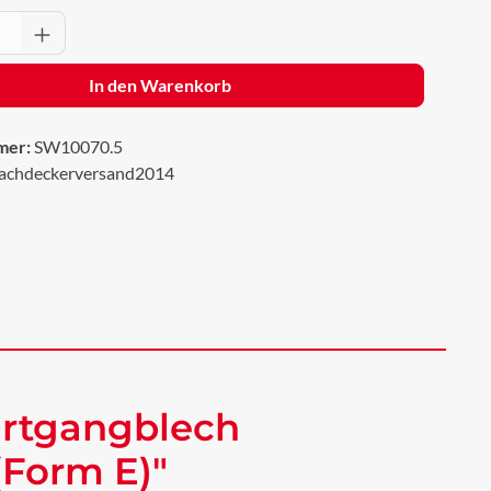
Anzahl: Gib den gewünschten Wert ein oder 
In den Warenkorb
mer:
SW10070.5
achdeckerversand2014
Ortgangblech
(Form E)"