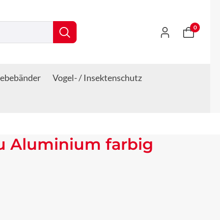
0
lebebänder
Vogel- / Insektenschutz
u Aluminium farbig
s: