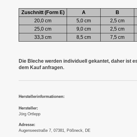
Zuschnitt (Form E)
A
B
20,0 cm
5,0 cm
2,5 cm
25,0 cm
9,0 cm
2,5 cm
33,3 cm
8,5 cm
7,5 cm
Die Bleche werden individuell gekantet, daher ist 
dem Kauf anfragen.
Herstellerinformationen:
Hersteller:
Jörg Ortlepp
Adresse:
Augenseestraße 7, 07381, Pößneck, DE