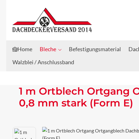
Zum Hauptinhalt springen
Zur Suche springen
Home
Bleche
Befestigungsmaterial
Dach
Walzblei / Anschlussband
1 m Ortblech Ortgang 
0,8 mm stark (Form E)
Bildergalerie überspringen