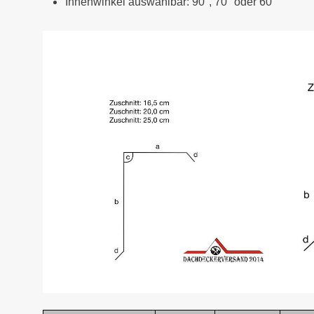
Innenwinkel auswählbar: 90°, 70° oder 60°