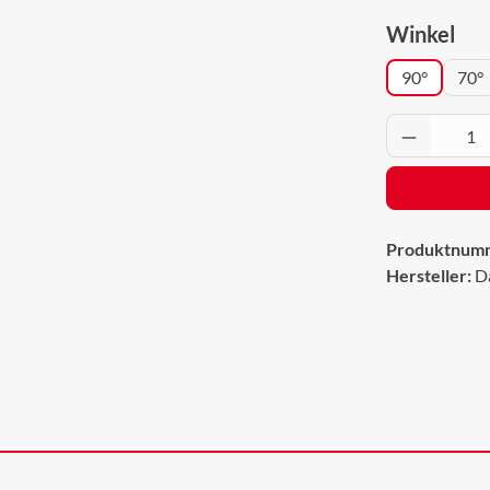
aus
Winkel
90°
70°
Produkt 
Produktnum
Hersteller:
D