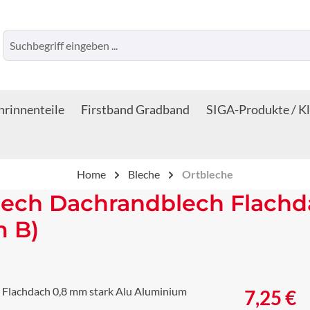
rinnenteile
Firstband Gradband
SIGA-Produkte / K
Home
Bleche
Ortbleche
lech Dachrandblech Flachd
m B)
Regulärer Prei
7,25 €