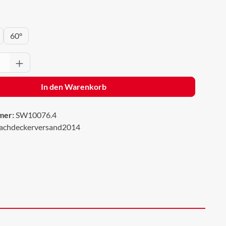
wählen
60°
Anzahl: Gib den gewünschten Wert ein oder 
In den Warenkorb
mer:
SW10076.4
achdeckerversand2014