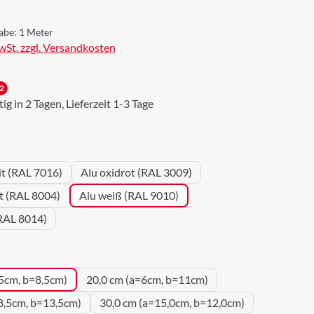
abe:
1 Meter
MwSt. zzgl. Versandkosten
2
g in 2 Tagen, Lieferzeit 1-3 Tage
wählen
it (RAL 7016)
Alu oxidrot (RAL 3009)
ot (RAL 8004)
Alu weiß (RAL 9010)
RAL 8014)
uswählen
5cm, b=8,5cm)
20,0 cm (a=6cm, b=11cm)
8,5cm, b=13,5cm)
30,0 cm (a=15,0cm, b=12,0cm)