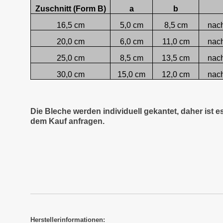
Zuschnitt (Form B)
a
b
16,5 cm
5,0 cm
8,5 cm
nac
20,0 cm
6,0 cm
11,0 cm
nac
25,0 cm
8,5 cm
13,5 cm
nac
30,0 cm
15,0 cm
12,0 cm
nac
Die Bleche werden individuell gekantet, daher ist 
dem Kauf anfragen.
Herstellerinformationen: