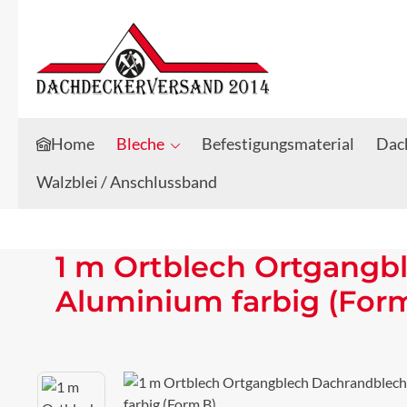
Zum Hauptinhalt springen
Zur Suche springen
Home
Bleche
Befestigungsmaterial
Dach
Walzblei / Anschlussband
1 m Ortblech Ortgangb
Aluminium farbig (For
Bildergalerie überspringen