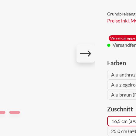
Grundpreisang
Preise inkl. 
Versandgruppe 
Versandferti
aus
Farben
Alu anthraz
Alu ziegelr
Alu braun (
a
Zuschnitt
16,5 cm (a=
25,0 cm (a=