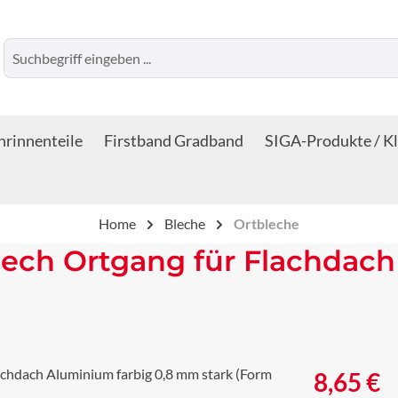
rinnenteile
Firstband Gradband
SIGA-Produkte / K
Home
Bleche
Ortbleche
ech Ortgang für Flachdach
Regulärer Prei
8,65 €