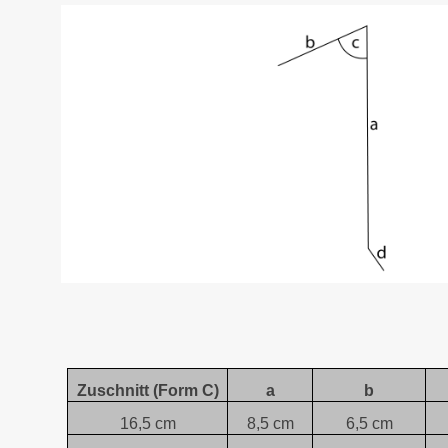
Zuschnitt (Form C)
a
b
16,5 cm
8,5 cm
6,5 cm