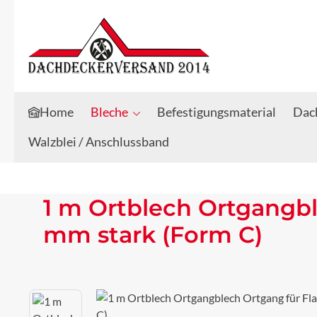
Zum Hauptinhalt springen
Zur Suche springen
Home
Bleche
Befestigungsmaterial
Dach
Walzblei / Anschlussband
1 m Ortblech Ortgangbl
mm stark (Form C)
Bildergalerie überspringen