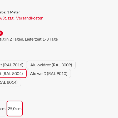
abe:
1 Meter
MwSt. zzgl. Versandkosten
2
g in 2 Tagen, Lieferzeit 1-3 Tage
wählen
it (RAL 7016)
Alu oxidrot (RAL 3009)
ot (RAL 8004)
Alu weiß (RAL 9010)
RAL 8014)
uswählen
 cm
25,0 cm