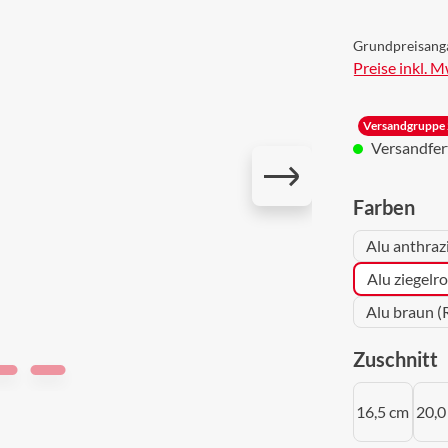
Grundpreisang
Preise inkl. 
Versandgruppe 
Versandferti
aus
Farben
Alu anthraz
Alu ziegelr
Alu braun (
a
Zuschnitt
16,5 cm
20,0