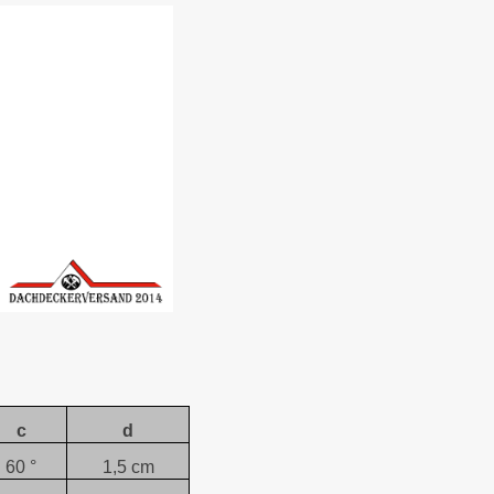
c
d
60 °
1,5 cm