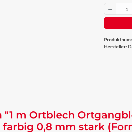
Produkt 
Produktnum
Hersteller:
D
 "1 m Ortblech Ortgangbl
farbig 0,8 mm stark (For