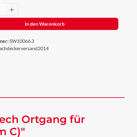
Anzahl: Gib den gewünschten Wert ein oder 
In den Warenkorb
mer:
SW10066.3
achdeckerversand2014
ech Ortgang für
m C)"