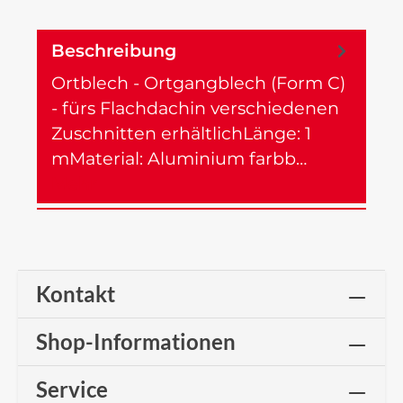
Beschreibung
Ortblech - Ortgangblech (Form C)
- fürs Flachdachin verschiedenen
Zuschnitten erhältlichLänge: 1
mMaterial: Aluminium farbb…
Mehr
Kontakt
Shop-Informationen
Service