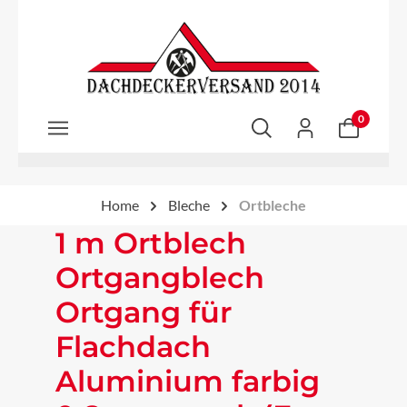
Zum Hauptinhalt springen
0
Home
Bleche
Ortbleche
1 m Ortblech
Ortgangblech
Ortgang für
Flachdach
Aluminium farbig