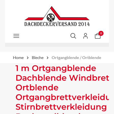
Zum Hauptinhalt springen
0
Home
Bleche
Ortgangblende / Ortblende
1 m Ortgangblende
Dachblende Windbrett
Ortblende
Ortgangbrettverkleidu
Stirnbrettverkleidung