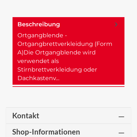
Beschreibung
Ortgangblende -
Ortgangbrettverkleidung (Form
A)Die Ortgangblende wird
verwendet als
Stirnbrettverkleidung oder
Dachkastenv…
Mehr
Kontakt
Shop-Informationen