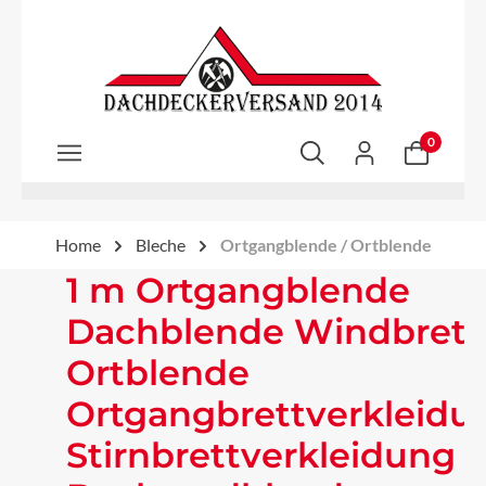
Zum Hauptinhalt springen
0
Home
Bleche
Ortgangblende / Ortblende
1 m Ortgangblende
Dachblende Windbrett
Ortblende
Ortgangbrettverkleidu
Stirnbrettverkleidung