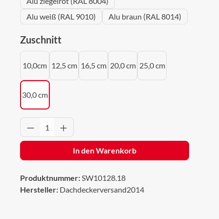
Alu ziegelrot (RAL 8004)
Alu weiß (RAL 9010)
Alu braun (RAL 8014)
auswählen
Zuschnitt
10,0cm
12,5 cm
16,5 cm
20,0 cm
25,0 cm
30,0 cm
Produkt Anzahl: Gib den gewünschten Wert 
In den Warenkorb
Produktnummer:
SW10128.18
Hersteller:
Dachdeckerversand2014