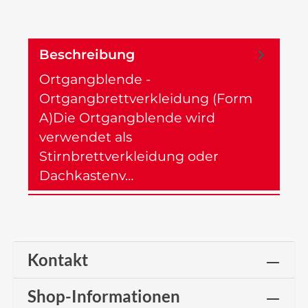
Beschreibung
Ortgangblende -
Ortgangbrettverkleidung (Form
A)Die Ortgangblende wird
verwendet als
Stirnbrettverkleidung oder
Dachkastenv…
Mehr
Kontakt
Shop-Informationen