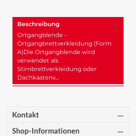
Beschreibung
Ortgangblende -
Ortgangbrettverkleidung (Form
A)Die Ortgangblende wird
verwendet als
Stirnbrettverkleidung oder
Dachkastenv…
Mehr
Kontakt
Shop-Informationen