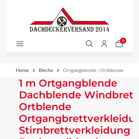
Zum Hauptinhalt springen
0
Home
Bleche
Ortgangblende / Ortblende
1 m Ortgangblende
Dachblende Windbrett
Ortblende
Ortgangbrettverkleidu
Stirnbrettverkleidung