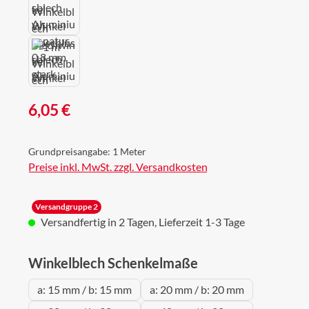
Regulärer Preis:
6,05 €
Grundpreisangabe:
1 Meter
Preise inkl. MwSt. zzgl. Versandkosten
Versandgruppe 2
Versandfertig in 2 Tagen, Lieferzeit 1-3 Tage
auswählen
Winkelblech Schenkelmaße
a: 15 mm / b: 15 mm
a: 20 mm / b: 20 mm