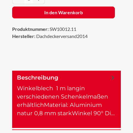
In den Warenkorb
Produktnummer:
SW10012.11
Hersteller:
Dachdeckerversand2014
Beschreibung
Winkelblech 1 m langin
verschiedenen Schenkelmaßen
erhältlichMaterial: Aluminium
natur 0,8 mm starkWinkel 90° Di…
Mehr