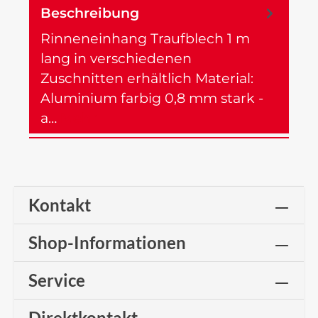
Beschreibung
Rinneneinhang Traufblech 1 m
lang in verschiedenen
Zuschnitten erhältlich Material:
Aluminium farbig 0,8 mm stark -
a…
Mehr
Kontakt
Shop-Informationen
Service
Direktkontakt