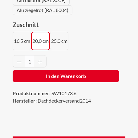
Alu oxidrot (RAL 3009)
Alu ziegelrot (RAL 8004)
auswählen
Zuschnitt
16,5 cm
20,0 cm
25,0 cm
Produkt Anzahl: Gib den gewünschten Wert 
In den Warenkorb
Produktnummer:
SW10173.6
Hersteller:
Dachdeckerversand2014