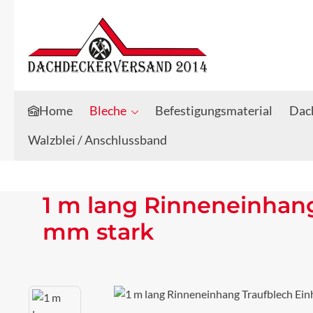
Zum Hauptinhalt springen
Zur Suche springen
Home
Bleche
Befestigungsmaterial
Dach
Walzblei / Anschlussband
1 m lang Rinneneinhan
mm stark
Bildergalerie überspringen