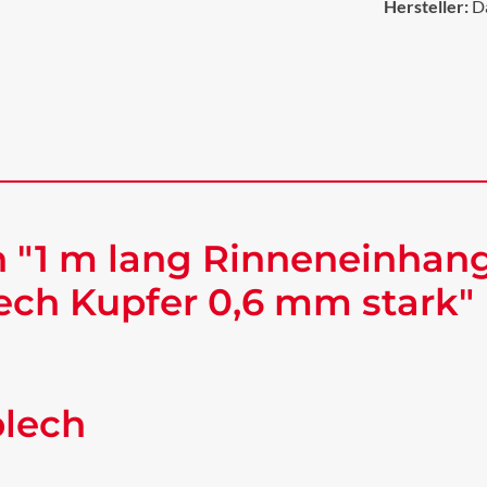
Hersteller:
D
 "1 m lang Rinneneinhang
ch Kupfer 0,6 mm stark"
blech