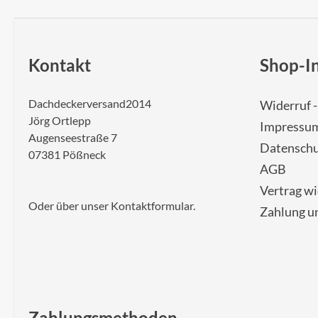
Kontakt
Shop-I
Dachdeckerversand2014
Widerruf 
Jörg Ortlepp
Impressu
Augenseestraße 7
Datenschu
07381 Pößneck
AGB
Vertrag w
Oder über unser
Kontaktformular
.
Zahlung u
Zahlungsmethoden