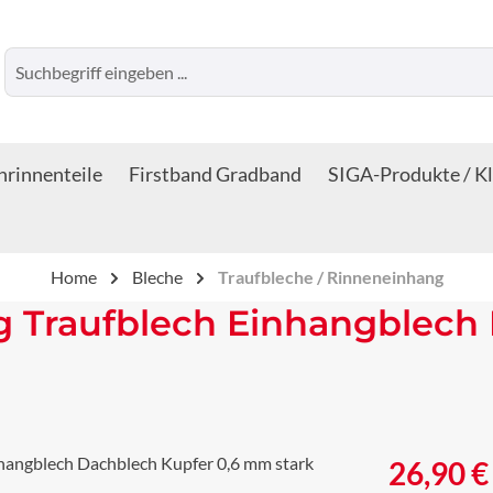
rinnenteile
Firstband Gradband
SIGA-Produkte / K
Home
Bleche
Traufbleche / Rinneneinhang
g Traufblech Einhangblech 
Regulärer Prei
26,90 €