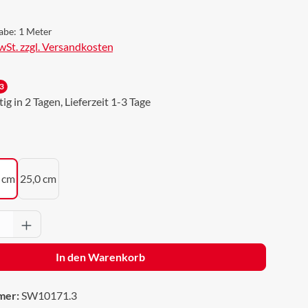
abe:
1 Meter
MwSt. zzgl. Versandkosten
3
g in 2 Tagen, Lieferzeit 1-3 Tage
uswählen
 cm
25,0 cm
Anzahl: Gib den gewünschten Wert ein oder 
In den Warenkorb
mer:
SW10171.3