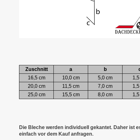
Zuschnitt
a
b
16,5 cm
10,0 cm
5,0 cm
1,5
20,0 cm
11,5 cm
7,0 cm
1,5
25,0 cm
15,5 cm
8,0 cm
1,5
Die Bleche werden individuell gekantet. Daher ist 
einfach vor dem Kauf anfragen.