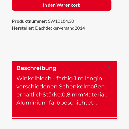
In den Warenkorb
Produktnummer:
SW10184.30
Hersteller:
Dachdeckerversand2014
Beschreibung
Winkelblech - farbig 1 m langin
verschiedenen Schenkelmaßen
erhältlichStärke:0,8 mmMaterial:
Aluminium farbbeschichtet…
Mehr