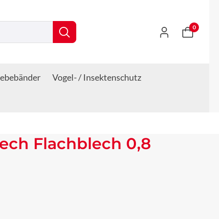
0
lebebänder
Vogel- / Insektenschutz
lech Flachblech 0,8
s: