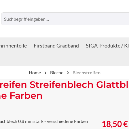
rinnenteile
Firstband Gradband
SIGA-Produkte / K
Home
Bleche
Blechstreifen
reifen Streifenblech Glattb
ne Farben
Regulärer Prei
18,50 €