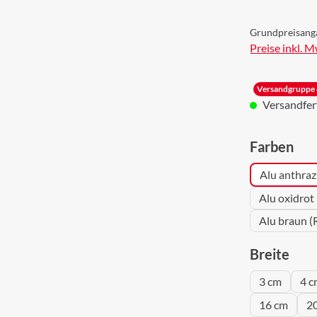
Grundpreisang
Preise inkl. 
Versandgruppe 
Versandferti
aus
Farben
Alu anthraz
Alu oxidrot
Alu braun (
aus
Breite
3 cm
4 c
16 cm
2