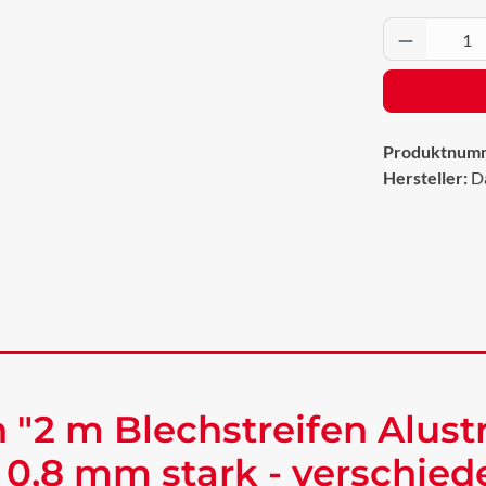
Produkt 
Produktnum
Hersteller:
D
"2 m Blechstreifen Alustr
 0,8 mm stark - verschie