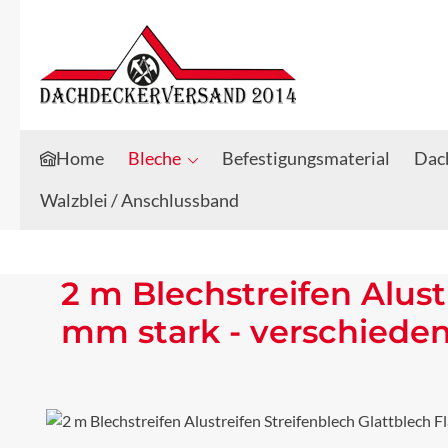
Zum Hauptinhalt springen
Zur Suche springen
Home
Bleche
Befestigungsmaterial
Dach
Walzblei / Anschlussband
2 m Blechstreifen Alust
mm stark - verschiede
Bildergalerie überspringen