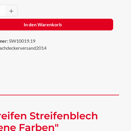
Anzahl: Gib den gewünschten Wert ein oder 
In den Warenkorb
mer:
SW10019.19
achdeckerversand2014
eifen Streifenblech
dene Farben"