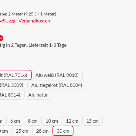
abe:
2 Meter
(9,25 € / 1 Meter)
MwSt. zzgl. Versandkosten
4
g in 2 Tagen, Lieferzeit 1-3 Tage
wählen
it (RAL 7016)
Alu weiß (RAL 9010)
 (RAL 3009)
Alu ziegelrot (RAL 8004)
RAL 8014)
Alu natur
wählen
m
6 cm
8 cm
10 cm
12 cm
15 cm
0 cm
25 cm
28 cm
30 cm