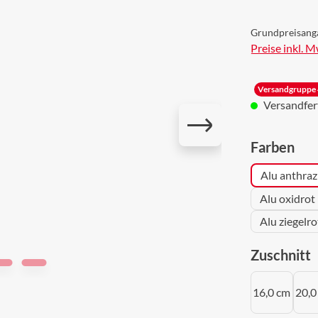
Grundpreisang
Preise inkl. 
Versandgruppe 
Versandferti
aus
Farben
Alu anthraz
Alu oxidrot
Alu ziegelr
a
Zuschnitt
16,0 cm
20,0