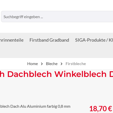
rinnenteile
Firstband Gradband
SIGA-Produkte / K
Home
Bleche
Firstbleche
ech Dachblech Winkelblech
Regulärer Prei
18,70 €