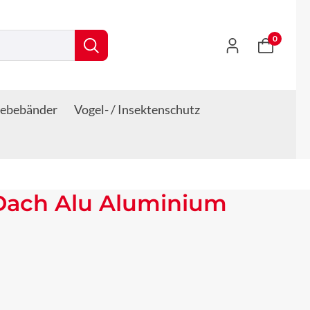
0
lebebänder
Vogel- / Insektenschutz
 Dach Alu Aluminium
s: