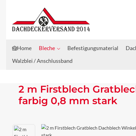
Zum Hauptinhalt springen
Zur Suche springen
Home
Bleche
Befestigungsmaterial
Dach
Walzblei / Anschlussband
2 m Firstblech Gratbl
farbig 0,8 mm stark
Bildergalerie überspringen