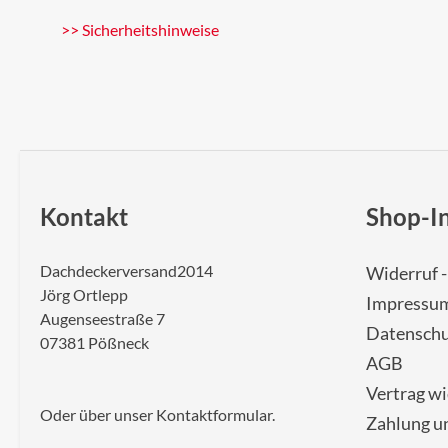
>> Sicherheitshinweise
Kontakt
Shop-I
Dachdeckerversand2014
Widerruf 
Jörg Ortlepp
Impressu
Augenseestraße 7
Datenschu
07381 Pößneck
AGB
Vertrag w
Oder über unser
Kontaktformular
.
Zahlung u