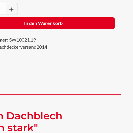
Anzahl: Gib den gewünschten Wert ein oder 
In den Warenkorb
mer:
SW10021.19
achdeckerversand2014
ch Dachblech
 stark"