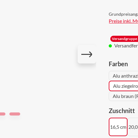
Grundpreisang
Preise inkl. 
Versandgruppe 
Versandferti
aus
Farben
Alu anthraz
Alu ziegelr
Alu braun (
a
Zuschnitt
16,5 cm
20,0