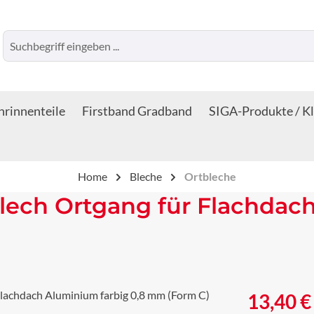
rinnenteile
Firstband Gradband
SIGA-Produkte / K
Home
Bleche
Ortbleche
lech Ortgang für Flachdach
Regulärer Prei
13,40 €