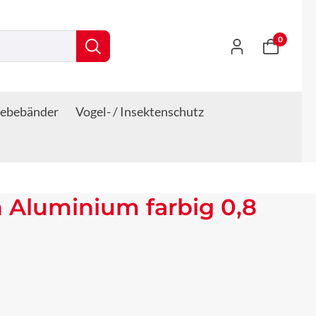
0
lebebänder
Vogel- / Insektenschutz
 Aluminium farbig 0,8
s: