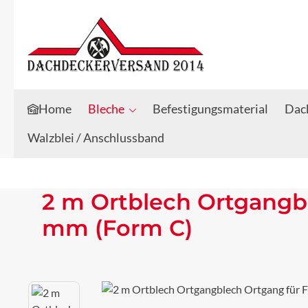
Zum Hauptinhalt springen
Zur Suche springen
Home
Bleche
Befestigungsmaterial
Dach
Walzblei / Anschlussband
2 m Ortblech Ortgangb
mm (Form C)
Bildergalerie überspringen