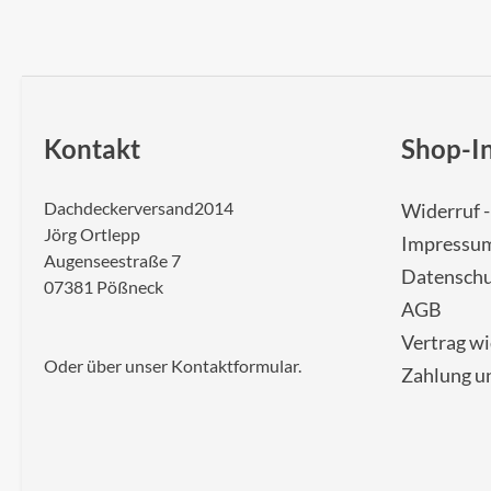
Kontakt
Shop-I
Dachdeckerversand2014
Widerruf 
Jörg Ortlepp
Impressu
Augenseestraße 7
Datenschu
07381 Pößneck
AGB
Vertrag w
Oder über unser
Kontaktformular
.
Zahlung u