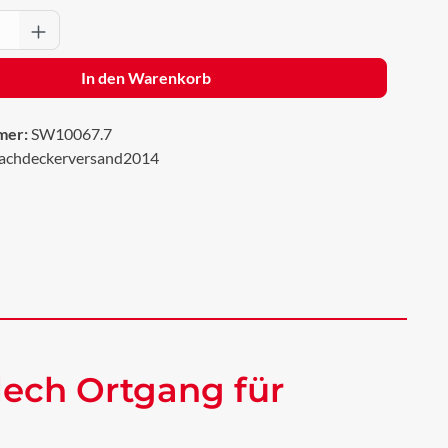
Anzahl: Gib den gewünschten Wert ein oder 
In den Warenkorb
mer:
SW10067.7
achdeckerversand2014
ech Ortgang für