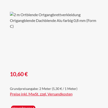
Bildergalerie überspringen
Regulärer Preis:
10,60 €
Grundpreisangabe:
2 Meter
(5,30 € / 1 Meter)
Preise inkl. MwSt. zzgl. Versandkosten
Versandgruppe 4