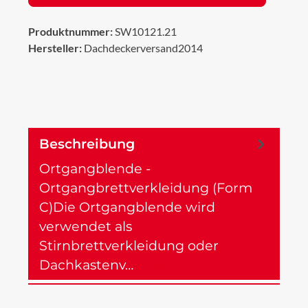
Produktnummer:
SW10121.21
Hersteller:
Dachdeckerversand2014
Beschreibung
Ortgangblende -
Ortgangbrettverkleidung (Form
C)Die Ortgangblende wird
verwendet als
Stirnbrettverkleidung oder
Dachkastenv…
Mehr