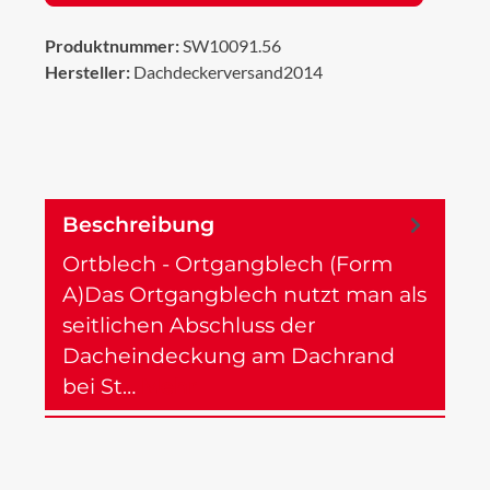
Produktnummer:
SW10091.56
Hersteller:
Dachdeckerversand2014
Beschreibung
Ortblech - Ortgangblech (Form
A)Das Ortgangblech nutzt man als
seitlichen Abschluss der
Dacheindeckung am Dachrand
bei St…
Mehr