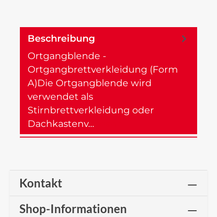
Beschreibung
Ortgangblende -
Ortgangbrettverkleidung (Form
A)Die Ortgangblende wird
verwendet als
Stirnbrettverkleidung oder
Dachkastenv…
Mehr
Kontakt
Shop-Informationen