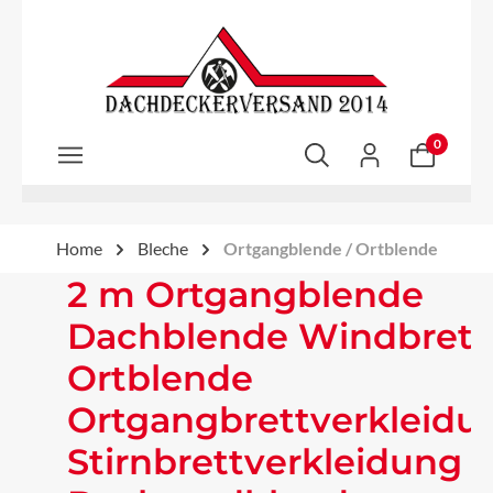
Zum Hauptinhalt springen
0
Home
Bleche
Ortgangblende / Ortblende
2 m Ortgangblende
Dachblende Windbrett
Ortblende
Ortgangbrettverkleidu
Stirnbrettverkleidung