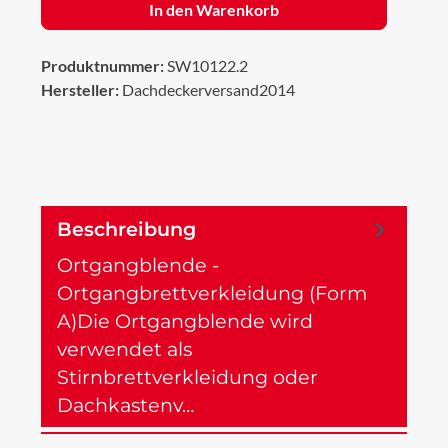
In den Warenkorb
Produktnummer:
SW10122.2
Hersteller:
Dachdeckerversand2014
Beschreibung
Ortgangblende -
Ortgangbrettverkleidung (Form
A)Die Ortgangblende wird
verwendet als
Stirnbrettverkleidung oder
Dachkastenv…
Mehr