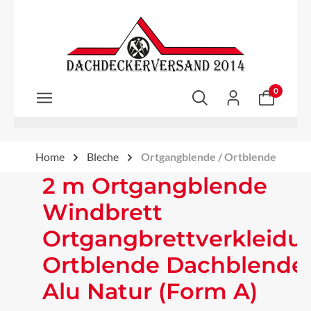
Zum Hauptinhalt springen
0
Home
Bleche
Ortgangblende / Ortblende
2 m Ortgangblende
Windbrett
Ortgangbrettverkleidu
Ortblende Dachblende
Alu Natur (Form A)