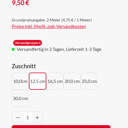
Regulärer Preis:
9,50 €
Grundpreisangabe:
2 Meter
(4,75 € / 1 Meter)
Preise inkl. MwSt. zzgl. Versandkosten
Versandgruppe 4
Versandfertig in 2 Tagen, Lieferzeit 1-3 Tage
auswählen
Zuschnitt
10,0cm
12,5 cm
16,5 cm
20,0 cm
25,0 cm
30,0 cm
Produkt Anzahl: Gib den gewünschten Wert 