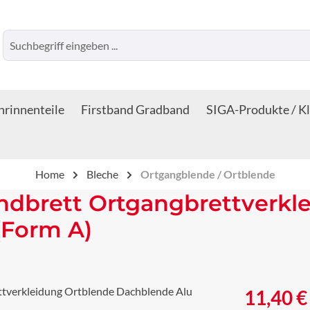
rinnenteile
Firstband Gradband
SIGA-Produkte / K
Home
Bleche
Ortgangblende / Ortblende
dbrett Ortgangbrettverkl
(Form A)
Regulärer Prei
11,40 €