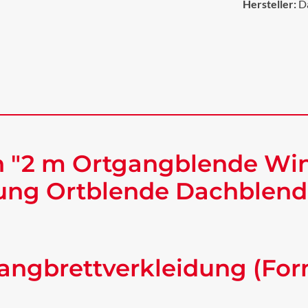
Hersteller:
D
n "2 m Ortgangblende Wi
ung Ortblende Dachblende
angbrettverkleidung (For