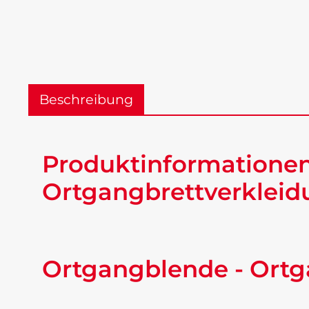
Beschreibung
Produktinformatione
Ortgangbrettverkleid
Ortgangblende - Ortg