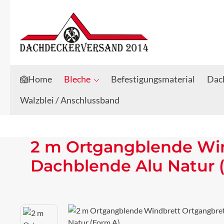
Zum Hauptinhalt springen
Zur Suche springen
Home
Bleche
Befestigungsmaterial
Dach
Walzblei / Anschlussband
2 m Ortgangblende Win
Dachblende Alu Natur 
Bildergalerie überspringen