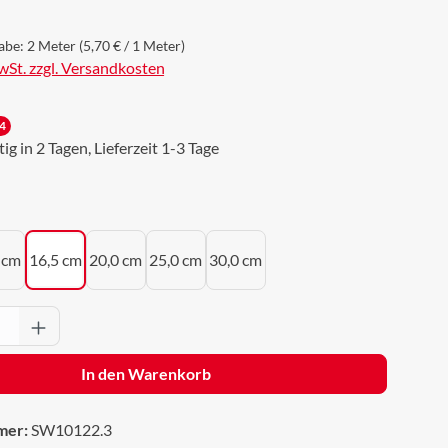
abe:
2 Meter
(5,70 € / 1 Meter)
MwSt. zzgl. Versandkosten
4
g in 2 Tagen, Lieferzeit 1-3 Tage
uswählen
 cm
16,5 cm
20,0 cm
25,0 cm
30,0 cm
Anzahl: Gib den gewünschten Wert ein oder 
In den Warenkorb
mer:
SW10122.3