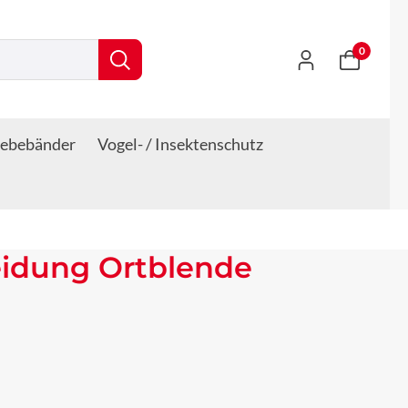
0
lebebänder
Vogel- / Insektenschutz
eidung Ortblende
s: