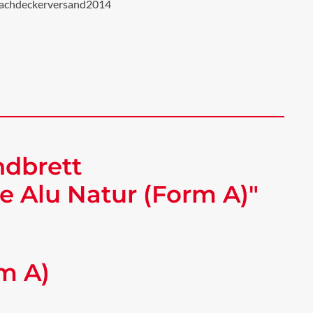
achdeckerversand2014
ndbrett
 Alu Natur (Form A)"
m A)