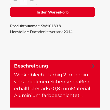
In den Warenkorb
Produktnummer:
SW10183.8
Hersteller:
Dachdeckerversand2014
Beschreibung
Winkelblech - farbig 2 m langin
verschiedenen Schenkelmaßen
erhältlichStärke:0,8 mmMaterial:
Aluminium farbbeschichtet…
Mehr