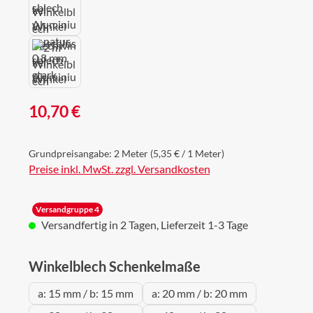
Regulärer Preis:
10,70 €
Grundpreisangabe:
2 Meter
(5,35 € / 1 Meter)
Preise inkl. MwSt. zzgl. Versandkosten
Versandgruppe 4
Versandfertig in 2 Tagen, Lieferzeit 1-3 Tage
auswählen
Winkelblech Schenkelmaße
a: 15 mm / b: 15 mm
a: 20 mm / b: 20 mm