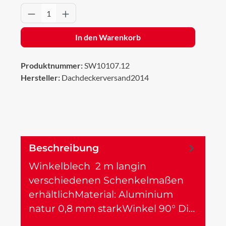
Produkt Anzahl: Gib den gewünschten Wert 
In den Warenkorb
Produktnummer:
SW10107.12
Hersteller:
Dachdeckerversand2014
Beschreibung
Winkelblech 2 m langin
verschiedenen Schenkelmaßen
erhältlichMaterial: Aluminium
natur 0,8 mm starkWinkel 90° Di…
Mehr