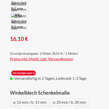
Regulärer Preis:
16,10 €
Grundpreisangabe:
2 Meter
(8,05 € / 1 Meter)
Preise inkl. MwSt. zzgl. Versandkosten
Versandgruppe 4
Versandfertig in 2 Tagen, Lieferzeit 1-3 Tage
auswählen
Winkelblech Schenkelmaße
a: 15 mm / b: 15 mm
a: 20 mm / b: 20 mm