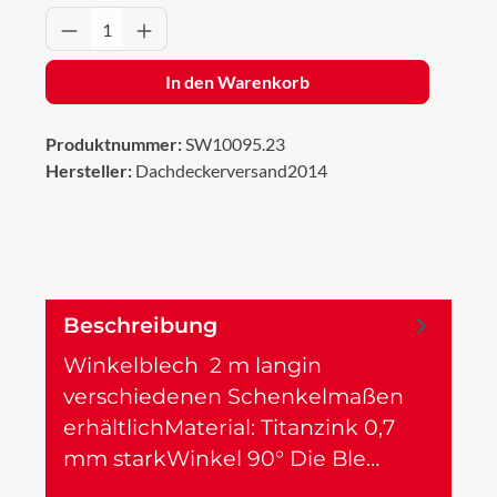
Produkt Anzahl: Gib den gewünschten Wert 
In den Warenkorb
Produktnummer:
SW10095.23
Hersteller:
Dachdeckerversand2014
Beschreibung
Winkelblech 2 m langin
verschiedenen Schenkelmaßen
erhältlichMaterial: Titanzink 0,7
mm starkWinkel 90° Die Ble…
Mehr