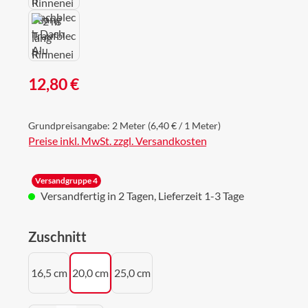
Regulärer Preis:
12,80 €
Grundpreisangabe:
2 Meter
(6,40 € / 1 Meter)
Preise inkl. MwSt. zzgl. Versandkosten
Versandgruppe 4
Versandfertig in 2 Tagen, Lieferzeit 1-3 Tage
auswählen
Zuschnitt
16,5 cm
20,0 cm
25,0 cm