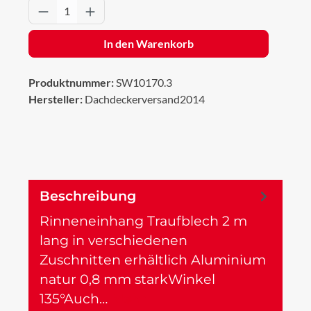
Produkt Anzahl: Gib den gewünschten Wert 
In den Warenkorb
Produktnummer:
SW10170.3
Hersteller:
Dachdeckerversand2014
Beschreibung
Rinneneinhang Traufblech 2 m
lang in verschiedenen
Zuschnitten erhältlich Aluminium
natur 0,8 mm starkWinkel
135°Auch…
Mehr