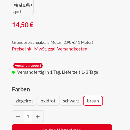
Regulärer Preis:
14,50 €
Grundpreisangabe:
5 Meter
(2,90 € / 1 Meter)
Preise inkl. MwSt. zzgl. Versandkosten
Versandgruppe 1
Versandfertig in 1 Tag, Lieferzeit 1-3 Tage
auswählen
Farben
ziegelrot
oxidrot
schwarz
braun
Produkt Anzahl: Gib den gewünschten Wert 
In den Warenkorb