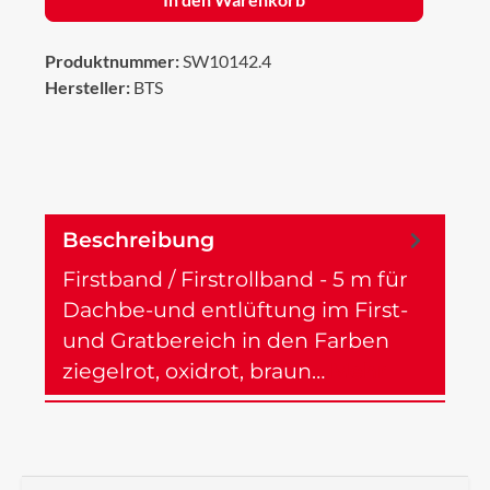
Produktnummer:
SW10142.4
Hersteller:
BTS
Beschreibung
Firstband / Firstrollband - 5 m für
Dachbe-und entlüftung im First-
und Gratbereich in den Farben
ziegelrot, oxidrot, braun…
Mehr