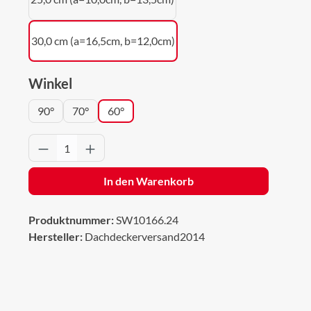
30,0 cm (a=16,5cm, b=12,0cm)
auswählen
Winkel
90°
70°
60°
Produkt Anzahl: Gib den gewünschten Wert 
In den Warenkorb
Produktnummer:
SW10166.24
Hersteller:
Dachdeckerversand2014