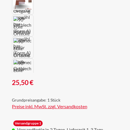
Regulärer Preis:
25,50 €
Grundpreisangabe:
1 Stück
Preise inkl. MwSt. zzgl. Versandkosten
Versandgruppe 1
Versandfertig in 2 Tagen, Lieferzeit 1-3 Tage