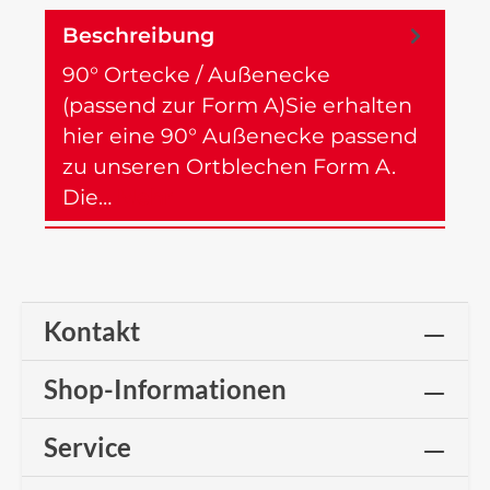
Beschreibung
90° Ortecke / Außenecke
(passend zur Form A)Sie erhalten
hier eine 90° Außenecke passend
zu unseren Ortblechen Form A.
Die…
Mehr
Kontakt
Shop-Informationen
Service