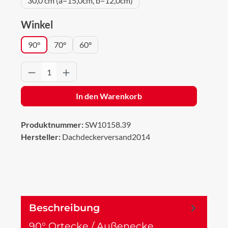
30,0 cm (a=15,0cm, b=12,0cm)
auswählen
Winkel
90°
70°
60°
Produkt Anzahl: Gib den gewünschten Wert 
In den Warenkorb
Produktnummer:
SW10158.39
Hersteller:
Dachdeckerversand2014
Beschreibung
90° Ortecke / Außenecke