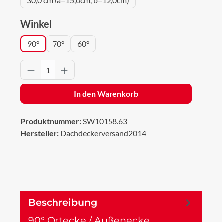
30,0 cm (a=15,0cm, b=12,0cm)
auswählen
Winkel
90°
70°
60°
Produkt Anzahl: Gib den gewünschten Wert 
In den Warenkorb
Produktnummer:
SW10158.63
Hersteller:
Dachdeckerversand2014
Beschreibung
90° Ortecke / Außenecke