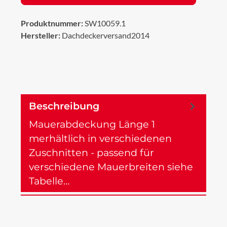
Produktnummer:
SW10059.1
Hersteller:
Dachdeckerversand2014
Beschreibung
Mauerabdeckung Länge 1
merhältlich in verschiedenen
Zuschnitten - passend für
verschiedene Mauerbreiten siehe
Tabelle…
Mehr