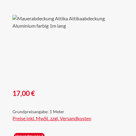
Bildergalerie überspringen
Regulärer Preis:
17,00 €
Grundpreisangabe:
1 Meter
Preise inkl. MwSt. zzgl. Versandkosten
Versandgruppe 3