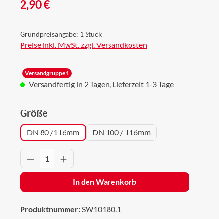
Regulärer Preis:
2,90 €
Grundpreisangabe:
1 Stück
Preise inkl. MwSt. zzgl. Versandkosten
Versandgruppe 1
Versandfertig in 2 Tagen, Lieferzeit 1-3 Tage
auswählen
Größe
DN 80 /116mm
DN 100 / 116mm
Produkt Anzahl: Gib den gewünschten Wert 
In den Warenkorb
Produktnummer:
SW10180.1