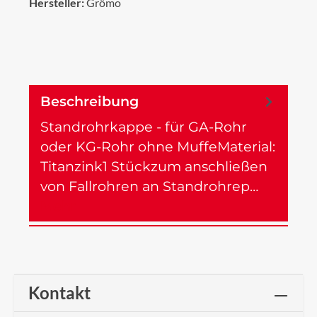
Hersteller:
Grömo
Beschreibung
Standrohrkappe - für GA-Rohr
oder KG-Rohr ohne MuffeMaterial:
Titanzink1 Stückzum anschließen
von Fallrohren an Standrohrep…
Mehr
Kontakt