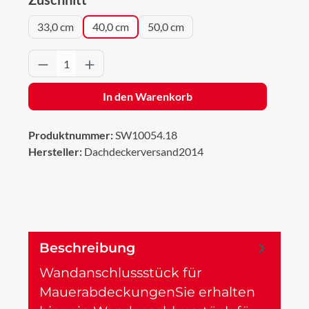
33,0 cm
40,0 cm
50,0 cm
Produkt Anzahl: Gib den gewünschten Wert 
In den Warenkorb
Produktnummer:
SW10054.18
Hersteller:
Dachdeckerversand2014
Beschreibung
Wandanschlussstück für
MauerabdeckungenSie erhalten