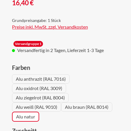
Regulärer Preis:
16,40 €
Grundpreisangabe:
1 Stück
Preise inkl. MwSt. zzgl. Versandkosten
Versandgruppe 1
Versandfertig in 2 Tagen, Lieferzeit 1-3 Tage
auswählen
Farben
Alu anthrazit (RAL 7016)
Alu oxidrot (RAL 3009)
Alu ziegelrot (RAL 8004)
Alu weiß (RAL 9010)
Alu braun (RAL 8014)
Alu natur
auswählen
Zuschnitt