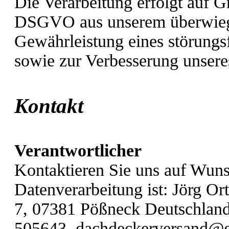
Die Verarbeitung erfolgt auf Gr
DSGVO aus unserem überwiegen
Gewährleistung eines störungsf
sowie zur Verbesserung unser
Kontakt
Verantwortlicher
Kontaktieren Sie uns auf Wunsc
Datenverarbeitung ist:
Jörg Or
7,
07381
Pößneck
Deutschlan
505643,
dachdeckerversand@