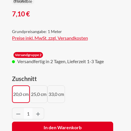
Regulärer Preis:
7,10 €
Grundpreisangabe:
1 Meter
Preise inkl. MwSt. zzgl. Versandkosten
Versandgruppe 2
Versandfertig in 2 Tagen, Lieferzeit 1-3 Tage
auswählen
Zuschnitt
20,0 cm
25,0 cm
33,0 cm
Produkt Anzahl: Gib den gewünschten Wert 
In den Warenkorb