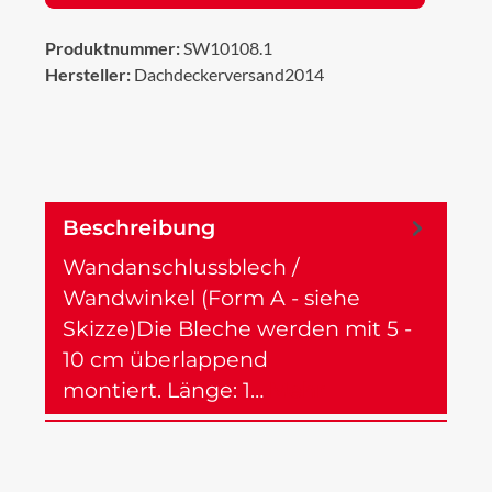
Produktnummer:
SW10108.1
Hersteller:
Dachdeckerversand2014
Beschreibung
Wandanschlussblech /
Wandwinkel (Form A - siehe
Skizze)Die Bleche werden mit 5 -
10 cm überlappend
montiert. Länge: 1…
Mehr