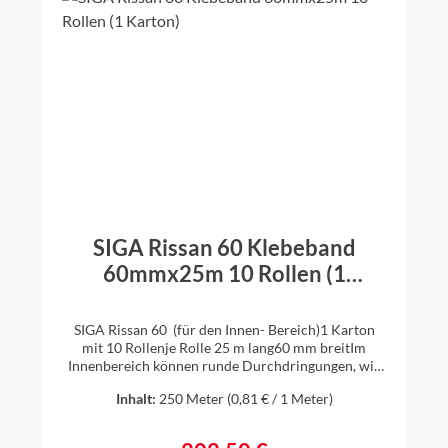
SIGA Rissan 60 Klebeband
60mmx25m 10 Rollen (1
Karton)
SIGA Rissan 60 (für den Innen- Bereich)1 Karton
mit 10 Rollenje Rolle 25 m lang60 mm breitIm
Innenbereich können runde Durchdringungen, wie
z. B. Rohre oder Kabel, einfach,schnell und sicher
Inhalt:
250 Meter
(0,81 € / 1 Meter)
mit dem einseitig klebenden Hochleistungsband
SIGA Rissan 60 luftdicht angeschlossen werden. Ihre
Vorteile: klebt extrem stark geschmeidiger