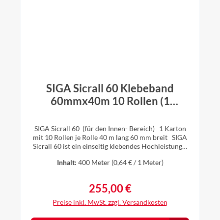
SIGA Sicrall 60 Klebeband
60mmx40m 10 Rollen (1
Karton)
SIGA Sicrall 60 (für den Innen- Bereich) 1 Karton
mit 10 Rollen je Rolle 40 m lang 60 mm breit SIGA
Sicrall 60 ist ein einseitig klebendes Hochleistungs-
Band, welches besonders für das dauerhaft
Inhalt:
400 Meter
(0,64 € / 1 Meter)
luftdichte Verkleben bei Überlappungen im
Innenbereich geeignet ist. Auch Stöße von
Holzwerkstoffplatten (z.B. OSB) können mit SIGA
255,00 €
Regulärer Preis:
Sicrall 60 einfach, schnell und sicher luftdicht
verklebt werden. Ihre Vorteile: klebt extrem stark
Preise inkl. MwSt. zzgl. Versandkosten
stabiler Träger spart Zeit bei langen Überlappungen
von Hand reissbar – spart Zeit geeignete