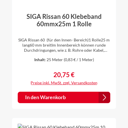
SIGA Rissan 60 Klebeband
60mmx25m 1 Rolle
SIGA Rissan 60 (für den Innen- Bereich)1 Rolle25 m
lang60 mm breitIm Innenbereich können runde
Durchdringungen, wie z. B. Rohre oder Kabel,
einfach,schnell und sicher mit dem einseitig
Inhalt:
25 Meter
(0,83 € / 1 Meter)
klebenden Hochleistungsband SIGA Rissan 60
luftdicht angeschlossen werden. Ihre Vorteile: klebt
extrem stark geschmeidiger Träger schmiegt sich
20,75 €
Regulärer Preis:
dicht um Rohre und Kabel dehnbar hält trotz
Baubewegungen dicht geeignete Untergründe:
Preise inkl. MwSt. zzgl. Versandkosten
Holz Harte
Holzwerkstoffplatten Gipsfaserplatten Gipskartonpl
atten Metall Harter Kunststoff geeignete Bahnen:
In den Warenkorb
Dampfbrems-Bahnen Dampfsperr-Bahnen glatte bis
leicht raue PE-/PA-/PO-/PP-Bahnen, Kraftpapiere,
Aluminium-Bahnen >> Sicherheitsdatenblatt