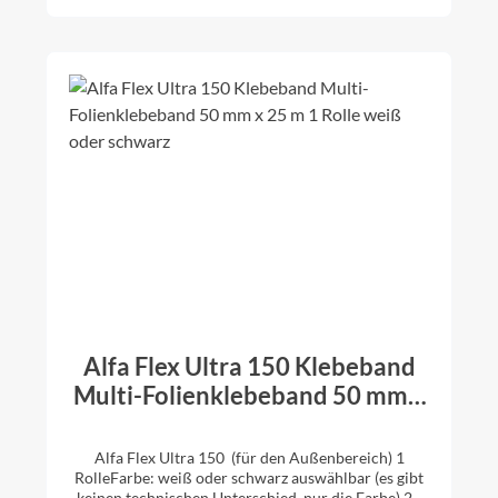
flexibel und anschmiegsam hohe
Alterungsbeständigkeit Freibewitterung 3 Monate
universell einsetzbar Lösemittelfrei >>
Sicherheitsdatenblatt>> Technisches Datenblatt >>
Merkblatt und Hinweise
Alfa Flex Ultra 150 Klebeband
Multi-Folienklebeband 50 mm x
25 m 1 Rolle weiß oder schwarz
Alfa Flex Ultra 150 (für den Außenbereich) 1
RolleFarbe: weiß oder schwarz auswählbar (es gibt
keinen technischen Unterschied, nur die Farbe) 25