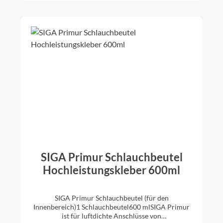
atten Beton Mauerwerk Putz geeignete
Bahnen:Dampfbrems-Bahnen und Dampfsperr-
Bahnen (glatte bis leicht raue PE-/PA-/PO-/PP-
Bahnen, Kraftpapiere, Aluminium-
Bahnen)Dampfbrems-Bahnen / Dampfsperr-Bahnen
bei Aufsparren-Dämmung und Dachsanierung
(glatte bis leicht raue PE-/PA-7PO-/PP-Bahnen) >>
Sicherheitsdatenblatt
SIGA Primur Schlauchbeutel
Hochleistungskleber 600ml
SIGA Primur Schlauchbeutel (für den
Innenbereich)1 Schlauchbeutel600 mlSIGA Primur
ist für luftdichte Anschlüsse von