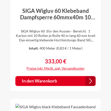
SIGA Wigluv 60 Klebeband
Dampfsperre 60mmx40m 10
Rollen (1 Karton)
SIGA Wigluv 60 (für den Aussen - Bereich) 1
Karton mit 10 Rollen je Rolle 40 m lang 60 mm breit
Das einseitig klebende Hochleistungs-Band SIGA
Wigluv 60 ist die optimale Lösung für das dauerhaft
Inhalt:
400 Meter
(0,83 € / 1 Meter)
winddichte Verkleben von Unterdach- und
Fassadenbahnen bei Überlappungen,
Durchdringungen und Anschlüssen im Aussen-
333,00 €
Regulärer Preis:
Bereich. z.B.Dachfenster winddicht verkleben Ihre
Vorteile: hohe Klebekraft bei Kälte und Hitze
Preise inkl. MwSt. zzgl. Versandkosten
diffusionsfähig sd-Wert < 2m verhindert
Kondenswasser-Stau schlagregensicher
wasserundurchlässig schützt Dach und Fassade
In den Warenkorb
dauerhaft geeignete Untergründe: Holz Harte
Holzwerkstoffplatten Gipsfaserplatten
Zementfaserplatten Metall Harter Kunststoff >>
Sicherheitsdatenblatt