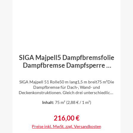
SIGA Majpell5 Dampfbremsfolie
Dampfbremse Dampfsperre 1
Rolle 75m² 1,5 m x 50m
SIGA Majpell 51 Rolle50 m lang1,5 m breit75 m²Die
Dampfbremse für Dach-, Wand- und
Deckenkonstruktionen. Gleich drei unterschiedliche
Anwendungen lassen sich mit der universell
Inhalt:
75 m²
(2,88 € / 1 m²)
einsetzbaren und leicht zu verarbeitenden
Dampfbremse Majpell abdecken: Zwischen- und
Aufsparrendämmung sowie Dachsanierung von
216,00 €
Regulärer Preis:
außen. Damit sorgt Majpell in Verbindung mit den
bewährten Hochleistungsklebern für dauerhaft
Preise inkl. MwSt. zzgl. Versandkosten
luftdichte Gebäudehüllen bei Dach-, Wand- und