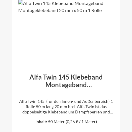
Alfa Twin 145 Klebeband
Montageband
Montageklebeband 20 mm x 50
m 1 Rolle
Alfa Twin 145 (für den Innen- und Außenbereich) 1
Rolle 50 m lang 20 mm breitAlfa Twin ist das
doppelseitige Klebeband um Dampfsperren und
Dampfbremsen an harten Bauteilen (z.B. Metall,
Inhalt:
50 Meter
(0,26 € / 1 Meter)
Holz und Kunststoff) schnell und sicher zu
befestigen. Alfa Twin besitzt eine extrem hohe