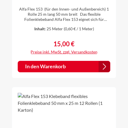
mm x 25 m 1 Rolle
Alfa Flex 153 (für den Innen- und Außenbereich) 1
Rolle 25 m lang 50 mm breit Das flexible
Folienklebeband Alfa Flex 153 eignet sich für
Durchdringungen und Überlappungen bei
Inhalt:
25 Meter
(0,60 € / 1 Meter)
Dampfbremsen und Dampfsperren. Es ist ein
einseitiges, aggressiv klebendes, Klebeband für die
dauerhafte luftdichte und winddichte Verklebung
15,00 €
Regulärer Preis:
von Dampfbremsbahnen bei der Wärmedämmung.
Es ist auch geeignet zum Verkleben von
Preise inkl. MwSt. zzgl. Versandkosten
Durchdringungen der Dämmebene (z.B. Kabel,
Elektrorohre, Balken, Abluftrohre) und auch
geeignet z.B. für Stöße und Fugen bei Bauplatten
In den Warenkorb
(z.B. OSB-Platten). aggressive Klebekraft hoch
flexibel und anschmiegsam hohe
Alterungsbeständigkeit Freibewitterung 3 Monate
universell einsetzbar Lösemittelfrei >>
Sicherheitsdatenblatt>> Technisches Datenblatt >>
Merkblatt und Hinweise