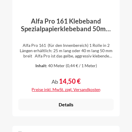
Alfa Pro 161 Klebeband
Spezialpapierklebeband 50mm
breit 1 Rolle 40m oder 25m lang
auswählbar
Alfa Pro 161 (für den Innenbereich) 1 Rolle in 2
Längen erhältlich: 25 m lang oder 40 m lang 50 mm
breit Alfa Pro ist das gelbe, aggressiv klebende
Spezialpapierband für das luftdichte Verkleben von
Inhalt:
40 Meter
(0,44 € / 1 Meter)
Folienüberlappungen bei Dampfsperren und
Dampfbremsen im Innenausbau und Dachausbau.
Alfa Pro ist auch ideal für das Überkleben von
14,50 €
Regulärer Preis:
Ab
Stößen und Fugen bei Holzwerkstoffplatten (z.B.
OSB-Platten) im Innenbereich. Vorteile: aggressiv
Preise inkl. MwSt. zzgl. Versandkosten
klebend sehr gut reißbar Spezialimprägnierung hohe
Alterungsbeständigkeit Lösemittelfrei Alfa Pro ist
geeignet für: PA-, PE-Folien (glatt, leicht rau) harte
Details
Holzwerkstoffplatten (Span-, OSB-Platten) Holz,
lackiertes Holz Kunststoff Aluminium-Folien
Kraftpapiere Metall Glas Pappen Vliese >>
Technisches Datenblatt >> Sicherheitsdatenblatt >>
Merkblatt und Hinweise