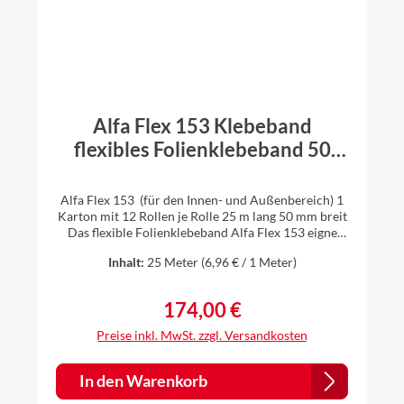
Alfa Flex 153 Klebeband
flexibles Folienklebeband 50
mm x 25 m 12 Rollen (1 Karton)
Alfa Flex 153 (für den Innen- und Außenbereich) 1
Karton mit 12 Rollen je Rolle 25 m lang 50 mm breit
Das flexible Folienklebeband Alfa Flex 153 eignet
sich für Durchdringungen und Überlappungen bei
Inhalt:
25 Meter
(6,96 € / 1 Meter)
Dampfbremsen und Dampfsperren. Es ist ein
einseitiges, aggressiv klebendes, Klebeband für die
dauerhafte luftdichte und winddichte Verklebung
174,00 €
Regulärer Preis:
von Dampfbremsbahnen bei der Wärmedämmung.
Es ist auch geeignet zum Verkleben von
Preise inkl. MwSt. zzgl. Versandkosten
Durchdringungen der Dämmebene (z.B. Kabel,
Elektrorohre, Balken, Abluftrohre) und auch
geeignet z.B. für Stöße und Fugen bei Bauplatten
In den Warenkorb
(z.B. OSB-Platten). aggressive Klebekraft hoch