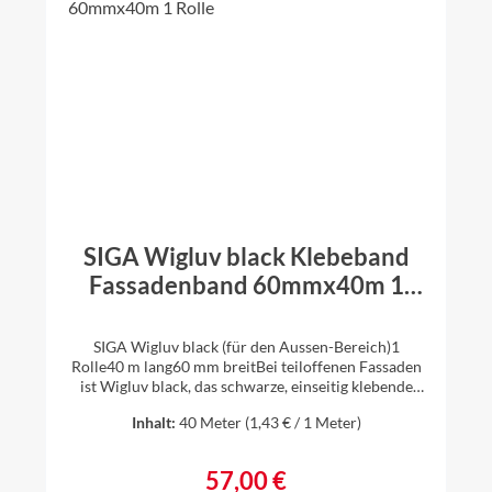
SIGA Wigluv black Klebeband
Fassadenband 60mmx40m 1
Rolle
SIGA Wigluv black (für den Aussen-Bereich)1
Rolle40 m lang60 mm breitBei teiloffenen Fassaden
ist Wigluv black, das schwarze, einseitig klebende
Hochleistungs-Band ideal für den winddichten
Inhalt:
40 Meter
(1,43 € / 1 Meter)
Anschluss von Fassadenbahnen. Verklebungen bei
Überlappungen, Durchdringungen und
Fensteranschlüssen im Aussen-Bereich sind dank
57,00 €
Regulärer Preis:
Wigluv black nicht mehr sichtbar. Ihre Vorteile: