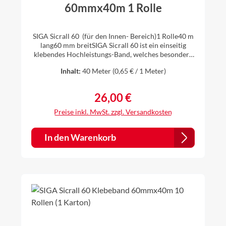
60mmx40m 1 Rolle
SIGA Sicrall 60 (für den Innen- Bereich)1 Rolle40 m
lang60 mm breitSIGA Sicrall 60 ist ein einseitig
klebendes Hochleistungs-Band, welches besonders
für das dauerhaft luftdichte Verkleben bei
Inhalt:
40 Meter
(0,65 € / 1 Meter)
Überlappungen im Innenbereich geeignet ist. Auch
Stöße von Holzwerkstoffplatten (z.B. OSB) können
mit SIGA Sicrall 60 einfach, schnell und sicher
26,00 €
Regulärer Preis:
luftdicht verklebt werden. Ihre Vorteile: klebt
extrem starkstabiler Trägerspart Zeit bei langen
Preise inkl. MwSt. zzgl. Versandkosten
Überlappungenvon Hand reissbar – spart
Zeitgeeignete Untergründe:HolzHarte
HolzwerkstoffplattenGipsfaserplattenGipskartonpla
In den Warenkorb
ttenMetallHarter Kunststoffgeeignete Bahnen:
Dampfbrems-BahnenDampfsperr-Bahnenglatte bis
leicht raue PE-/PA-/PO-/PP-Bahnen, Kraftpapiere,
Aluminium-Bahnen >> Sicherheitsdatenblatt