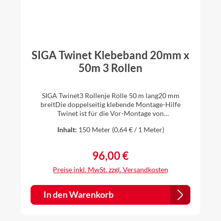
SIGA Twinet Klebeband 20mm x
50m 3 Rollen
SIGA Twinet3 Rollenje Rolle 50 m lang20 mm
breitDie doppelseitig klebende Montage-Hilfe
Twinet ist für die Vor-Montage von
Dampfbremsbahnen auf harten Untergründen wie
Inhalt:
150 Meter
(0,64 € / 1 Meter)
z.B. Metall oder Holz optimal geeignet. Bei
Dachsanierungen von aussen kann die
Dampfbremse einfach, schnell und sicher mit
96,00 €
Regulärer Preis:
Twinet luftdicht am Sparren befestigt werden. Ihre
Vorteile: doppelseitig stark klebend schnelle, sichere
Preise inkl. MwSt. zzgl. Versandkosten
Montage ohne Tacker Schutzbeschichtung
verhindert Verschmutzung bis zum Schluss einfach
verarbeitbar reissfester Trennstreifen spart Zeit
In den Warenkorb
geeignete Untergründe:Holz Harte
Holzwerkstoffplatten Metall Harter Kunststoff
geeignete Bahnen:Dampfbrems-Bahnen und