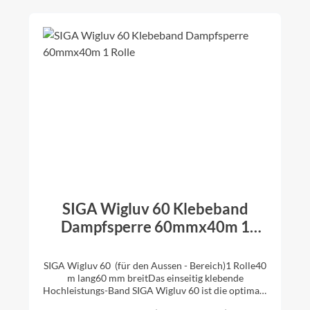
Dampfsperr-Bahnen glatte bis leicht raue
PE-/PA-/PO-/PP-Bahnen, Kraftpapiere, Aluminium
BahnenDampfbrems-Bahnen /Dampfsperr-Bahnen
bei Aufsparren-Dämmung und
DachsanierungFassaden-Bahnen >>
Sicherheitsdatenblatt
SIGA Wigluv 60 Klebeband
Dampfsperre 60mmx40m 1
Rolle
SIGA Wigluv 60 (für den Aussen - Bereich)1 Rolle40
m lang60 mm breitDas einseitig klebende
Hochleistungs-Band SIGA Wigluv 60 ist die optimale
Lösung für das dauerhaft winddichte Verkleben von