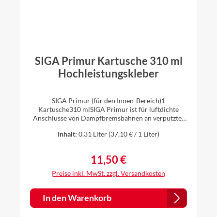
SIGA Primur Kartusche 310 ml
Hochleistungskleber
SIGA Primur (für den Innen-Bereich)1
Kartusche310 mlSIGA Primur ist für luftdichte
Anschlüsse von Dampfbremsbahnen an verputztes
Mauerwerk und andere massive Bauteile (z. B.
Inhalt:
0.31 Liter
(37,10 € / 1 Liter)
Beton, Holz) sehr gut geeignet. Da die
Hochleistungs-Klebemasse dauerhaft stark klebend
und elastisch ist, kann auf eine Anpresslatte
11,50 €
Regulärer Preis:
verzichtet werden. Ihre Vorteile: dauerhaft
elastisch nimmt Baubewegungen sicher
Preise inkl. MwSt. zzgl. Versandkosten
auf dauerhaft selbstklebend benötigt keine
Anpresslatte frei von Lösungsmitteln –unbegrenzt
haltbar, alterungsbeständig geeignete
In den Warenkorb
Untergründe:Holz Harte
HolzwerkstoffplattenGipsfaserplatten Gipskartonpl