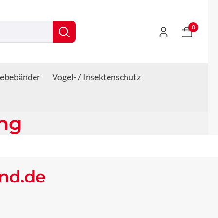
0
lebebänder
Vogel- / Insektenschutz
ung
and.de