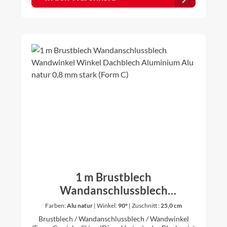
Daher ist es für uns kein Problem auch andere
Zuschnitte und Winkel nach Ihren Vorstellungen
anzufertigen. Bitte dazu einfach vor dem Kauf
anfragen.
1 m Brustblech
Wandanschlussblech
Wandwinkel Winkel Dachblech
Farben:
Alu natur
|
Winkel:
90°
|
Zuschnitt :
25,0 cm
Aluminium Alu natur 0,8 mm
Brustblech / Wandanschlussblech / Wandwinkel