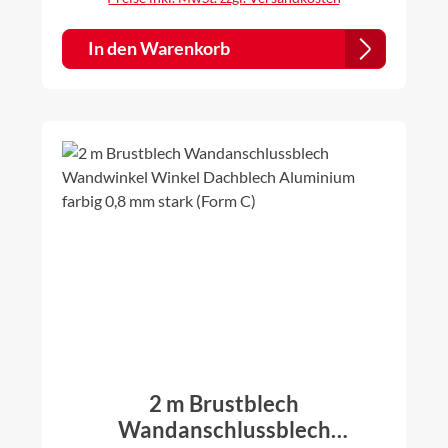
3009), ziegelrot (RAL8004), weiß (RAL 9010), braun
(RAL 8014)einseitig farbig, farbige Seite innen
Zuschnitt: (Form B) a b c d 20,0 cm 10,0 cm 8,5 cm
In den Warenkorb
1,5 cm auswählbar 25,0 cm 13,5 cm 10,0 cm 1,5 cm
auswählbar 33,0 cm 16,5 cm 15,0 cm 1,5 cm
auswählbar Die Bleche werden individuell gekantet.
Daher ist es für uns kein Problem auch andere
Zuschnitte und Winkel nach Ihren Vorstellungen
anzufertigen. Bitte dazu einfach vor dem Kauf
anfragen.
2 m Brustblech
Wandanschlussblech