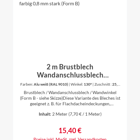
2 m Brustblech
Wandanschlussblech
Wandwinkel Winkel Dachblech
Farben:
Alu weiß (RAL 9010)
|
Winkel:
130°
|
Zuschnitt :
25,0
cm
Aluminium farbig 0,8 mm stark
Brustblech / Wandanschlussblech / Wandwinkel
(Form B)
(Form B - siehe Skizze)Diese Variante des Bleches ist
geeignet z. B. für Flachdacheindeckungen,
Trapezblecheindeckungen, Eindeckungen mit
Inhalt:
2 Meter
(7,70 € / 1 Meter)
Doppelmuldenfalzziegeln oder
Biberschwänzen. Länge: 2 min verschiedenen
Zuschnitten erhältlichWinkel auswählbar
15,40 €
Regulärer Preis:
(Innenwinkel)Material: Aluminium farbbeschichtet
0,8 mm stark - anthrazit (RAL 7016), oxidrot (RAL
Preise inkl. MwSt. zzgl. Versandkosten