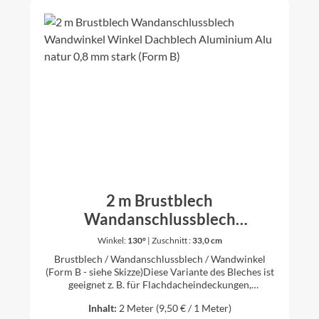
cm 8,5 cm 1,5 cm auswählbar 1,0 cm 25,0 cm 9,0 cm
13,5 cm 1,5 cm auswählbar 1,0 cm 33,0 cm 15,5 cm
15,0 cm 1,5 cm auswählbar 1,0 cm Die Bleche
werden individuell gekantet. Daher ist es für uns
kein Problem auch andere Zuschnitte und Winkel
nach Ihren Vorstellungen anzufertigen. Bitte dazu
einfach vor dem Kauf anfragen.
2 m Brustblech
Wandanschlussblech
Wandwinkel Winkel Dachblech
Winkel:
130°
|
Zuschnitt :
33,0 cm
Aluminium Alu natur 0,8 mm
Brustblech / Wandanschlussblech / Wandwinkel
stark (Form B)
(Form B - siehe Skizze)Diese Variante des Bleches ist
geeignet z. B. für Flachdacheindeckungen,
Trapezblecheindeckungen, Eindeckungen mit
Inhalt:
2 Meter
(9,50 € / 1 Meter)
Doppelmuldenfalzziegeln oder