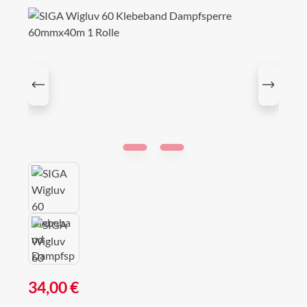
Bildergalerie überspringen
Regulärer Preis:
34,00 €