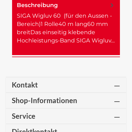
Beschreibung
SIGA Wigluv 60 (für den Aussen -
Bereich)1 Rolle40 m lang60 mm
breitDas einseitig klebende
Hochleistungs-Band SIGA Wigluv…
Mehr
Kontakt
Shop-Informationen
Service
Direktkontakt