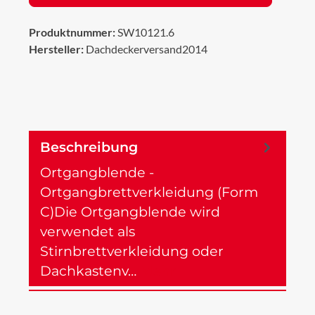
Produktnummer:
SW10121.6
Hersteller:
Dachdeckerversand2014
Beschreibung
Ortgangblende -
Ortgangbrettverkleidung (Form
C)Die Ortgangblende wird
verwendet als
Stirnbrettverkleidung oder
Dachkastenv…
Mehr