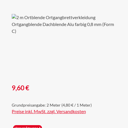
Bildergalerie überspringen
Regulärer Preis:
9,60 €
Grundpreisangabe:
2 Meter
(4,80 € / 1 Meter)
Preise inkl. MwSt. zzgl. Versandkosten
Versandgruppe 4