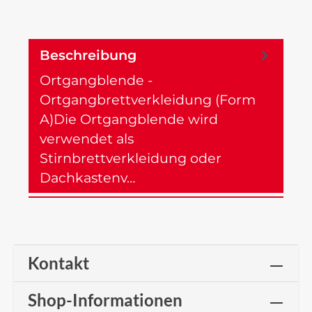
Beschreibung
Ortgangblende -
Ortgangbrettverkleidung (Form
A)Die Ortgangblende wird
verwendet als
Stirnbrettverkleidung oder
Dachkastenv…
Mehr
Kontakt
Shop-Informationen