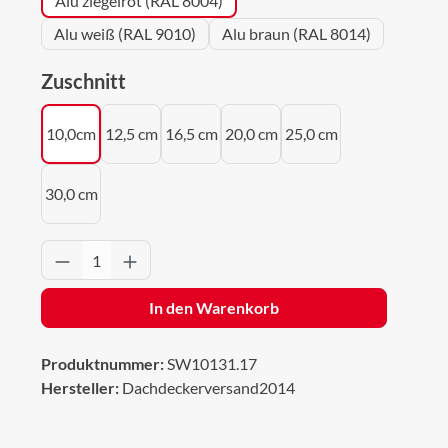
Alu ziegelrot (RAL 8004)
Alu weiß (RAL 9010)
Alu braun (RAL 8014)
auswählen
Zuschnitt
10,0cm
12,5 cm
16,5 cm
20,0 cm
25,0 cm
30,0 cm
Produkt Anzahl: Gib den gewünschten Wert 
In den Warenkorb
Produktnummer:
SW10131.17
Hersteller:
Dachdeckerversand2014