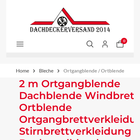
Zum Hauptinhalt springen
0
Home
Bleche
Ortgangblende / Ortblende
2 m Ortgangblende
Dachblende Windbrett
Ortblende
Ortgangbrettverkleidu
Stirnbrettverkleidung