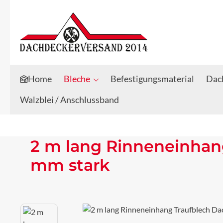
Zum Hauptinhalt springen
Zur Suche springen
Home
Bleche
Befestigungsmaterial
Dach
Walzblei / Anschlussband
2 m lang Rinneneinhang
mm stark
Bildergalerie überspringen