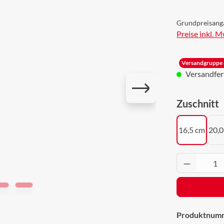
Grundpreisang
Preise inkl. 
Versandgruppe 
Versandferti
a
Zuschnitt
16,5 cm
20,0
Produkt 
Produktnum