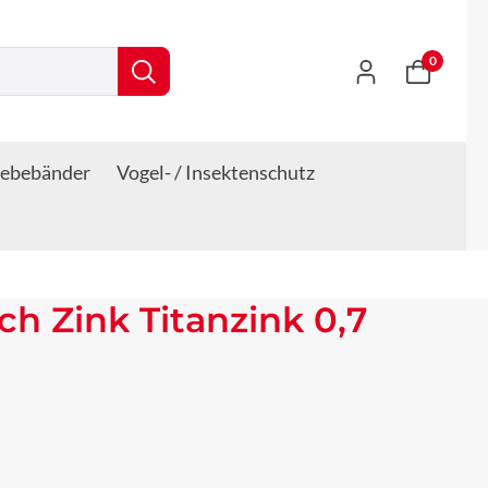
0
lebebänder
Vogel- / Insektenschutz
h Zink Titanzink 0,7
s: