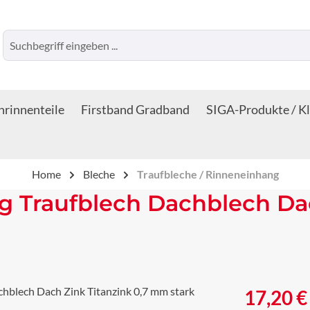
rinnenteile
Firstband Gradband
SIGA-Produkte / K
Home
Bleche
Traufbleche / Rinneneinhang
 Traufblech Dachblech Dac
Regulärer Prei
17,20 €