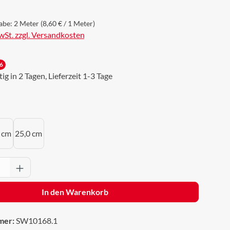
abe:
2 Meter
(8,60 € / 1 Meter)
MwSt. zzgl. Versandkosten
6
g in 2 Tagen, Lieferzeit 1-3 Tage
uswählen
 cm
25,0 cm
Anzahl: Gib den gewünschten Wert ein oder 
In den Warenkorb
mer:
SW10168.1