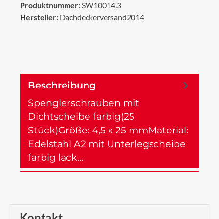
Produktnummer:
SW10014.3
Hersteller:
Dachdeckerversand2014
Beschreibung
Spenglerschrauben mit
Dichtscheibe farbig(25
Stück)Größe: 4,5 x 25 mmMaterial:
Edelstahl A2 mit Unterlegscheibe
farbig lack…
Mehr
Kontakt