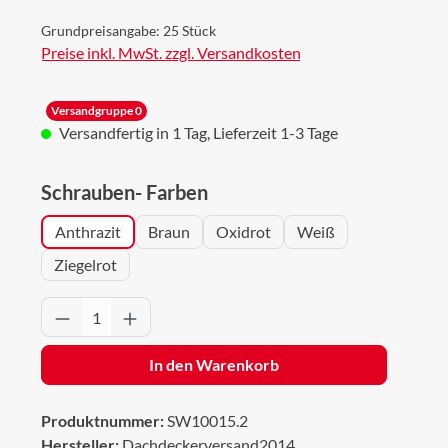
Grundpreisangabe:
25 Stück
Preise inkl. MwSt. zzgl. Versandkosten
Versandgruppe 0
Versandfertig in 1 Tag, Lieferzeit 1-3 Tage
auswählen
Schrauben- Farben
Anthrazit
Braun
Oxidrot
Weiß
Ziegelrot
Produkt Anzahl: Gib den gewünschten Wert 
In den Warenkorb
Produktnummer:
SW10015.2
Hersteller:
Dachdeckerversand2014