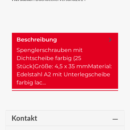
Beschreibung
Spenglerschrauben mit
Dichtscheibe farbig (25
Stück)Größe: 4,5 x 35 mmMaterial:
Edelstahl A2 mit Unterlegscheibe
farbig lac…
Mehr
Kontakt