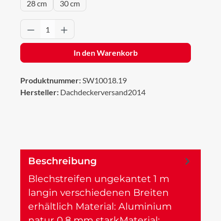
28 cm
30 cm
Produkt Anzahl: Gib den gewünschten Wert 
In den Warenkorb
Produktnummer:
SW10018.19
Hersteller:
Dachdeckerversand2014
Beschreibung
Blechstreifen ungekantet 1 m
langin verschiedenen Breiten
erhältlich Material: Aluminium
natur 0,8 mm starkMaterial:…