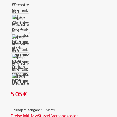
Regulärer Preis:
5,05 €
Grundpreisangabe:
1 Meter
Preise inkl. MwSt. zzgl. Versandkosten