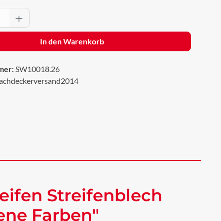
Anzahl: Gib den gewünschten Wert ein oder 
In den Warenkorb
mer:
SW10018.26
achdeckerversand2014
eifen Streifenblech
dene Farben"