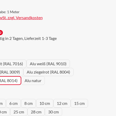
abe:
1 Meter
MwSt. zzgl. Versandkosten
2
g in 2 Tagen, Lieferzeit 1-3 Tage
wählen
it (RAL 7016)
Alu weiß (RAL 9010)
 (RAL 3009)
Alu ziegelrot (RAL 8004)
(RAL 8014)
Alu natur
wählen
cm
6 cm
8 cm
10 cm
12 cm
15 cm
0 cm
25 cm
28 cm
30 cm