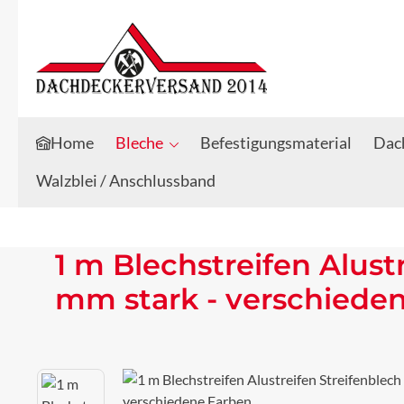
Zum Hauptinhalt springen
Zur Suche springen
Home
Bleche
Befestigungsmaterial
Dach
Walzblei / Anschlussband
1 m Blechstreifen Alust
mm stark - verschiede
Bildergalerie überspringen