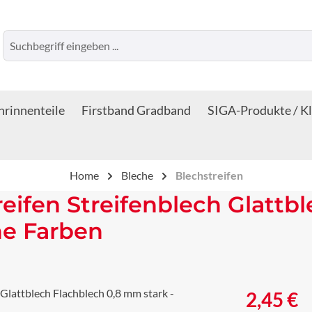
rinnenteile
Firstband Gradband
SIGA-Produkte / K
Home
Bleche
Blechstreifen
reifen Streifenblech Glattb
ne Farben
Regulärer Prei
2,45 €