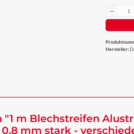
Produkt 
Produktnum
Hersteller:
D
"1 m Blechstreifen Alustr
 0,8 mm stark - verschie