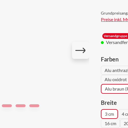
Grundpreisang
Preise inkl. 
Versandgruppe 
Versandferti
aus
Farben
Alu anthraz
Alu oxidrot
Alu braun 
aus
Breite
3 cm
4 
16 cm
2