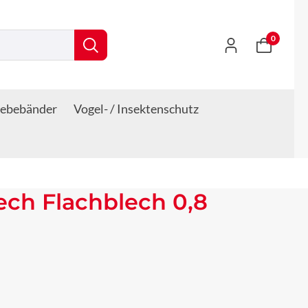
0
lebebänder
Vogel- / Insektenschutz
lech Flachblech 0,8
s: