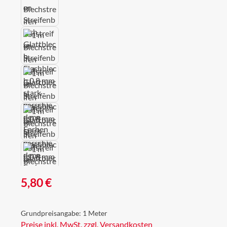
Regulärer Preis:
5,80 €
Grundpreisangabe:
1 Meter
Preise inkl. MwSt. zzgl. Versandkosten