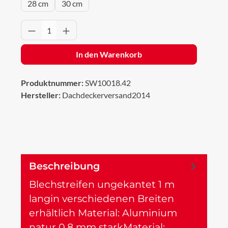
28 cm
30 cm
Produkt Anzahl: Gib den gewünschten Wert 
In den Warenkorb
Produktnummer:
SW10018.42
Hersteller:
Dachdeckerversand2014
Beschreibung
Blechstreifen ungekantet 1 m
langin verschiedenen Breiten
erhältlich Material: Aluminium
natur 0,8 mm starkMaterial:…